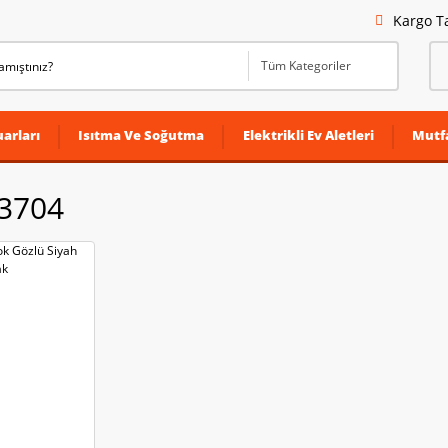
Kargo T
arları
Isıtma Ve Soğutma
Elektrikli Ev Aletleri
Mutf
 3704