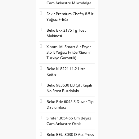
Cam Ankastre Mikrodalga
Fakir Premium Chefry 8.5 lt
Yağsız Fritöz
Beko Bkk 2175 Tg Tost
Makinesi
Xiaomi Mi Smart Air Fryer
3.5 lt Yağsız Fritöz(Xiaomi
Türkiye Garantili)
Beko Kl 8221 I 1.2 Litre
Kettle
Beko 983630 EB Çift Kapılı
No Frost Buzdolabı
Beko Bde 6045 S Duvar Tipi
Davlumbaz
Simfer 3654 65 Cm Beyaz
Cam Ankastre Ocak
Beko BEU 8030 D ActiPress