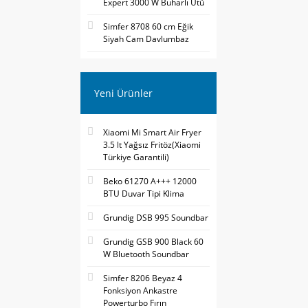
Expert 3000 W Buharlı Ütü
Simfer 8708 60 cm Eğik
Siyah Cam Davlumbaz
Yeni Ürünler
Xiaomi Mi Smart Air Fryer
3.5 lt Yağsız Fritöz(Xiaomi
Türkiye Garantili)
Beko 61270 A+++ 12000
BTU Duvar Tipi Klima
Grundig DSB 995 Soundbar
Grundig GSB 900 Black 60
W Bluetooth Soundbar
Simfer 8206 Beyaz 4
Fonksiyon Ankastre
Powerturbo Fırın