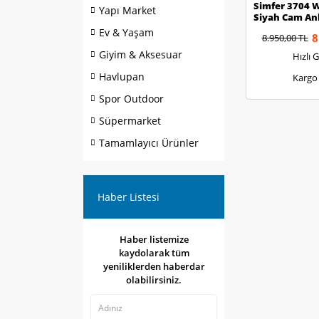
Simfer 3704 
Yapı Market
Siyah Cam An
Ev & Yaşam
8
8.950,00 TL
Giyim & Aksesuar
Hızlı 
Havlupan
Kargo
Spor Outdoor
Süpermarket
Tamamlayıcı Ürünler
Haber Listesi
Haber listemize
kaydolarak tüm
yeniliklerden haberdar
olabilirsiniz.