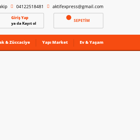
akip
04122518481
aktifexpress@gmail.com
Giriş Yap
SEPETİM
ya da Kayıt ol
ak & Züccaciye
Yapı Market
Ev & Yaşam