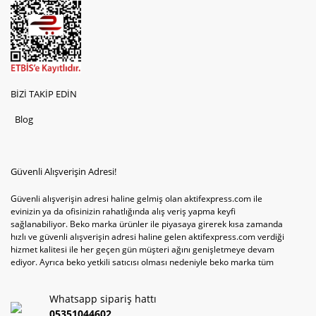
BİZİ TAKİP EDİN
Blog
Güvenli Alışverişin Adresi!
Güvenli alışverişin adresi haline gelmiş olan aktifexpress.com ile
evinizin ya da ofisinizin rahatlığında alış veriş yapma keyfi
sağlanabiliyor. Beko marka ürünler ile piyasaya girerek kısa zamanda
hızlı ve güvenli alışverişin adresi haline gelen aktifexpress.com verdiği
hizmet kalitesi ile her geçen gün müşteri ağını genişletmeye devam
ediyor. Ayrıca beko yetkili satıcısı olması nedeniyle beko marka tüm
televizyonve bulaşık makinesi tercihlerini de site içinde kullanıcıların
hizmetine sunabiliyor. Sitenin satış yetkisine sahip olduğu tek ürün
Whatsapp sipariş hattı
televizyon ya da bulaşık makinesi değil aynı zamanda çamaşır makinesi
ve kurutma makinesi tercihlerini de hızlı ve güvenli alışveriş ile
05351044602