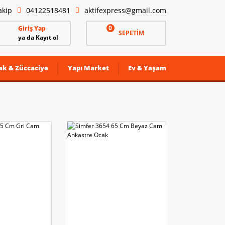
akip
04122518481
aktifexpress@gmail.com
0
Giriş Yap
SEPETİM
ya da Kayıt ol
ak & Züccaciye
Yapı Market
Ev & Yaşam