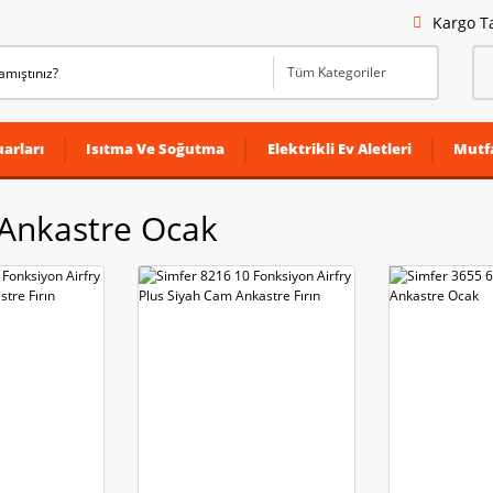
Kargo T
arları
Isıtma Ve Soğutma
Elektrikli Ev Aletleri
Mutf
 Ankastre Ocak