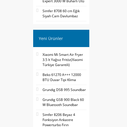
Expert 3000 W Buharlı Ütü
Simfer 8708 60 cm Eğik
Siyah Cam Davlumbaz
Yeni Ürünler
Xiaomi Mi Smart Air Fryer
3.5 lt Yağsız Fritöz(Xiaomi
Türkiye Garantili)
Beko 61270 A+++ 12000
BTU Duvar Tipi Klima
Grundig DSB 995 Soundbar
Grundig GSB 900 Black 60
W Bluetooth Soundbar
Simfer 8206 Beyaz 4
Fonksiyon Ankastre
Powerturbo Fırın