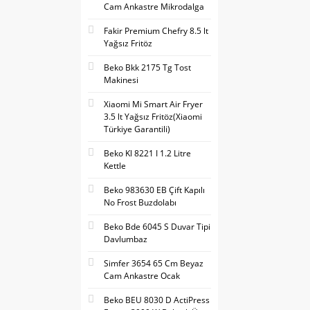
Cam Ankastre Mikrodalga
Fakir Premium Chefry 8.5 lt
Yağsız Fritöz
Beko Bkk 2175 Tg Tost
Makinesi
Xiaomi Mi Smart Air Fryer
3.5 lt Yağsız Fritöz(Xiaomi
Türkiye Garantili)
Beko Kl 8221 I 1.2 Litre
Kettle
Beko 983630 EB Çift Kapılı
No Frost Buzdolabı
Beko Bde 6045 S Duvar Tipi
Davlumbaz
Simfer 3654 65 Cm Beyaz
Cam Ankastre Ocak
Beko BEU 8030 D ActiPress