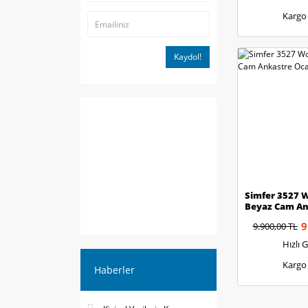
Kargo
Kaydol!
Simfer 3527 
Beyaz Cam An
9
9.900,00 TL
Hızlı 
Kargo
Haberler