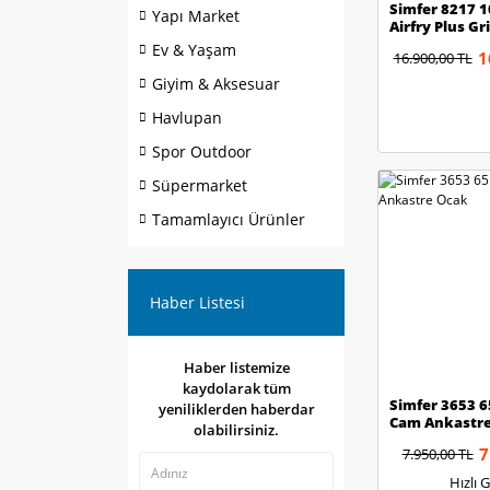
Simfer 8217 
Yapı Market
Airfry Plus Gr
Ankastre Fırı
Ev & Yaşam
1
16.900,00 TL
Giyim & Aksesuar
Havlupan
Spor Outdoor
Süpermarket
Tamamlayıcı Ürünler
Haber Listesi
Haber listemize
kaydolarak tüm
Simfer 3653 6
yeniliklerden haberdar
Cam Ankastr
olabilirsiniz.
7
7.950,00 TL
Hızlı 