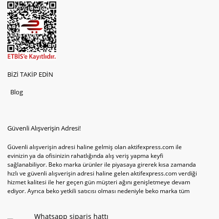
BİZİ TAKİP EDİN
Blog
Güvenli Alışverişin Adresi!
Güvenli alışverişin adresi haline gelmiş olan aktifexpress.com ile
evinizin ya da ofisinizin rahatlığında alış veriş yapma keyfi
sağlanabiliyor. Beko marka ürünler ile piyasaya girerek kısa zamanda
hızlı ve güvenli alışverişin adresi haline gelen aktifexpress.com verdiği
hizmet kalitesi ile her geçen gün müşteri ağını genişletmeye devam
ediyor. Ayrıca beko yetkili satıcısı olması nedeniyle beko marka tüm
televizyonve bulaşık makinesi tercihlerini de site içinde kullanıcıların
hizmetine sunabiliyor. Sitenin satış yetkisine sahip olduğu tek ürün
Whatsapp sipariş hattı
televizyon ya da bulaşık makinesi değil aynı zamanda çamaşır makinesi