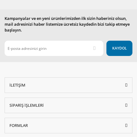
Kampanyalar ve en yeni ürünlerimizden ilk sizin haberiniz olsun,
mail adresinizi haber listemize ücretsiz kaydedin bizi takip etmeye
başlayın.
KAYDOL
İLETİŞİM
SİPARİŞ İŞLEMLERİ
FORMLAR