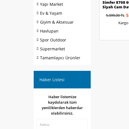
Simfer 8708 6
Yapı Market
Siyah Cam D
Ev & Yaşam
5
5.099,00 TL
Giyim & Aksesuar
Kargo
Havlupan
Spor Outdoor
Süpermarket
Tamamlayıcı Ürünler
Haber Listesi
Haber listemize
kaydolarak tüm
yeniliklerden haberdar
olabilirsiniz.