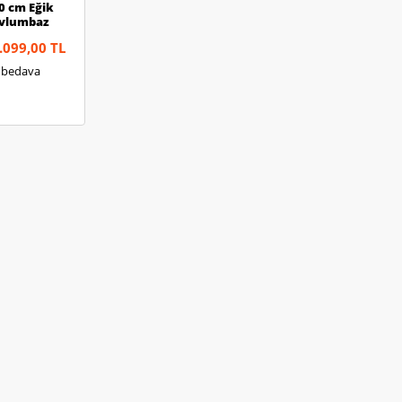
0 cm Eğik
avlumbaz
.099,00 TL
 bedava