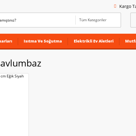
Kargo T
arları
Isıtma Ve Soğutma
Elektrikli Ev Aletleri
Mutf
Davlumbaz