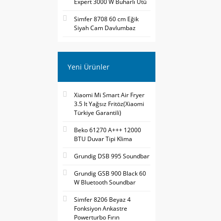
Expert 3000 W Buharlı Ütü
Simfer 8708 60 cm Eğik
Siyah Cam Davlumbaz
Yeni Ürünler
Xiaomi Mi Smart Air Fryer
3.5 lt Yağsız Fritöz(Xiaomi
Türkiye Garantili)
Beko 61270 A+++ 12000
BTU Duvar Tipi Klima
Grundig DSB 995 Soundbar
Grundig GSB 900 Black 60
W Bluetooth Soundbar
Simfer 8206 Beyaz 4
Fonksiyon Ankastre
Powerturbo Fırın