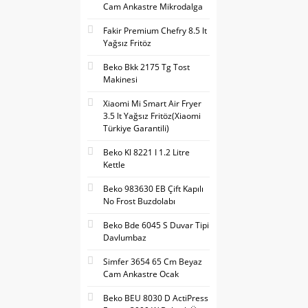
Cam Ankastre Mikrodalga
Fakir Premium Chefry 8.5 lt
Yağsız Fritöz
Beko Bkk 2175 Tg Tost
Makinesi
Xiaomi Mi Smart Air Fryer
3.5 lt Yağsız Fritöz(Xiaomi
Türkiye Garantili)
Beko Kl 8221 I 1.2 Litre
Kettle
Beko 983630 EB Çift Kapılı
No Frost Buzdolabı
Beko Bde 6045 S Duvar Tipi
Davlumbaz
Simfer 3654 65 Cm Beyaz
Cam Ankastre Ocak
Beko BEU 8030 D ActiPress