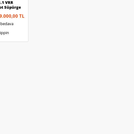
3.1 VRR
ot Süpürge
9.000,00 TL
 bedava
ippin