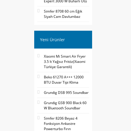
Expert 3000 W Buharlı Ütü
Simfer 8708 60 cm Eğik
Siyah Cam Davlumbaz
Yeni Ürünler
Xiaomi Mi Smart Air Fryer
3.5 lt Yağsız Fritöz(Xiaomi
Türkiye Garantili)
Beko 61270 A+++ 12000
BTU Duvar Tipi Klima
Grundig DSB 995 Soundbar
Grundig GSB 900 Black 60
W Bluetooth Soundbar
Simfer 8206 Beyaz 4
Fonksiyon Ankastre
Powerturbo Fırın