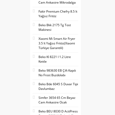
Cam Ankastre Mikrodalga
Fakir Premium Chefry 8.5 lt
Yağsız Fritöz
Beko Bkk 2175 Tg Tost
Makinesi
Xiaomi Mi Smart Air Fryer
3.5 lt Yağsız Fritöz(Xiaomi
Türkiye Garantili)
Beko Kl 8221 I 1.2 Litre
Kettle
Beko 983630 EB Çift Kapılı
No Frost Buzdolabı
Beko Bde 6045 S Duvar Tipi
Davlumbaz
Simfer 3654 65 Cm Beyaz
Cam Ankastre Ocak
Beko BEU 8030 D ActiPress