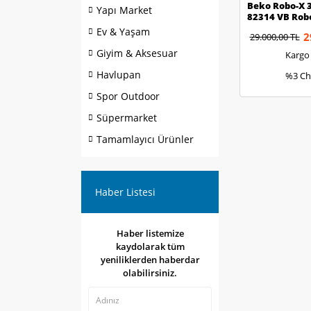
Beko Robo-X 
Yapı Market
82314 VB Rob
Ev & Yaşam
2
29.000,00 TL
Giyim & Aksesuar
Kargo
Havlupan
%3 Ch
Spor Outdoor
Süpermarket
Tamamlayıcı Ürünler
Haber Listesi
Haber listemize
kaydolarak tüm
yeniliklerden haberdar
olabilirsiniz.