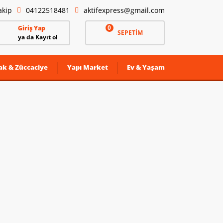
akip
04122518481
aktifexpress@gmail.com
0
Giriş Yap
SEPETİM
ya da Kayıt ol
ak & Züccaciye
Yapı Market
Ev & Yaşam