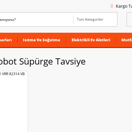
Kargo T
arları
Isıtma Ve Soğutma
Elektrikli Ev Aletleri
Mutf
obot Süpürge Tavsiye