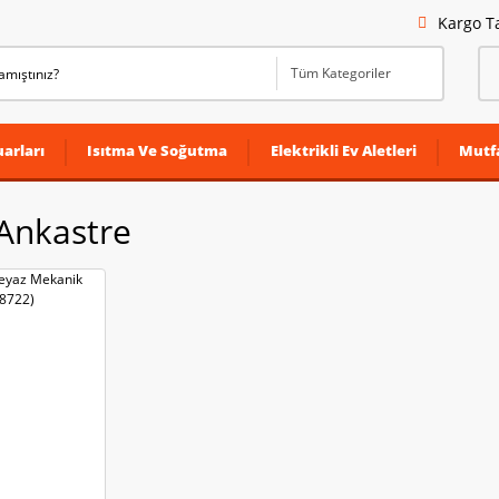
Kargo T
arları
Isıtma Ve Soğutma
Elektrikli Ev Aletleri
Mutf
Ankastre