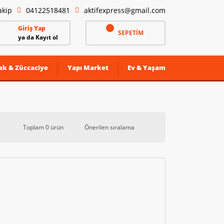
akip
04122518481
aktifexpress@gmail.com
Giriş Yap
SEPETİM
ya da Kayıt ol
ak & Züccaciye
Yapı Market
Ev & Yaşam
Toplam 0 ürün