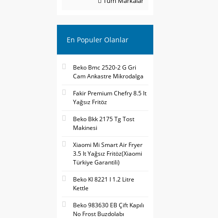
Tüm Markalar
En Populer Olanlar
Beko Bmc 2520-2 G Gri
Cam Ankastre Mikrodalga
Fakir Premium Chefry 8.5 lt
Yağsız Fritöz
Beko Bkk 2175 Tg Tost
Makinesi
Xiaomi Mi Smart Air Fryer
3.5 lt Yağsız Fritöz(Xiaomi
Türkiye Garantili)
Beko Kl 8221 I 1.2 Litre
Kettle
Beko 983630 EB Çift Kapılı
No Frost Buzdolabı