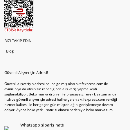
BİZİ TAKİP EDİN
Blog
Güvenli Alışverişin Adresi!
Güvenli alışverişin adresi haline gelmiş olan aktifexpress.com ile
evinizin ya da ofisinizin rahatlığında alış veriş yapma keyfi
sağlanabiliyor. Beko marka ürünler ile piyasaya girerek kısa zamanda
hızlı ve güvenli alışverişin adresi haline gelen aktifexpress.com verdiği
hizmet kalitesi ile her geçen gün müşteri ağını genişletmeye devam
ediyor. Ayrıca beko yetkili satıcısı olması nedeniyle beko marka tüm
televizyonve bulaşık makinesi tercihlerini de site içinde kullanıcıların
hizmetine sunabiliyor. Sitenin satış yetkisine sahip olduğu tek ürün
Whatsapp sipariş hattı
televizyon ya da bulaşık makinesi değil aynı zamanda çamaşır makinesi