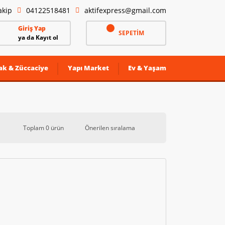
akip
04122518481
aktifexpress@gmail.com
Giriş Yap
SEPETİM
ya da Kayıt ol
ak & Züccaciye
Yapı Market
Ev & Yaşam
Toplam 0 ürün