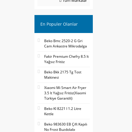
Tüm Markalar
En Populer Olanlar
Beko Bmc 2520-2 G Gri
Cam Ankastre Mikrodalga
Fakir Premium Chefry 8.5 lt
Yağsız Fritöz
Beko Bkk 2175 Tg Tost
Makinesi
Xiaomi Mi Smart Air Fryer
3.5 lt Yağsız Fritöz(Xiaomi
Türkiye Garantili)
Beko Kl 8221 I 1.2 Litre
Kettle
Beko 983630 EB Çift Kapılı
No Frost Buzdolabı