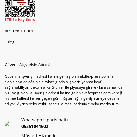
BİZİ TAKİP EDİN
Blog
Güvenli Alışverişin Adresi!
Güvenli alışverişin adresi haline gelmiş olan aktifexpress.com ile
evinizin ya da ofisinizin rahatlığında alış veriş yapma keyfi
sağlanabiliyor. Beko marka ürünler ile piyasaya girerek kısa zamanda
hızlı ve güvenli alışverişin adresi haline gelen aktifexpress.com verdiği
hizmet kalitesi ile her geçen gün müşteri ağını genişletmeye devam
ediyor. Ayrıca beko yetkili satıcısı olması nedeniyle beko marka tüm
televizyonve bulaşık makinesi tercihlerini de site içinde kullanıcıların
hizmetine sunabiliyor. Sitenin satış yetkisine sahip olduğu tek ürün
Whatsapp sipariş hattı
televizyon ya da bulaşık makinesi değil aynı zamanda çamaşır makinesi
ve kurutma makinesi tercihlerini de hızlı ve güvenli alışveriş ile
05351044602
sağlamak mümkün olabiliyor.
Müşteri Hizmetleri