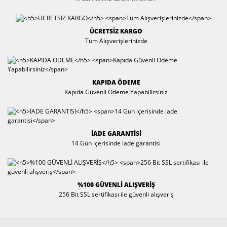
Oto-Yat Ses ve
Tepsiler
Merdivenler
Görüntü
Sistemleri
Tu
Periferik Pompalı
ÜCRETSİZ KARGO
Bi
Hidrofor
Tüm Alışverişlerinizde
Prizler
Pis Kirli Su Dalgıç
Ses Sistemleri &
Pompaları
Hoparlörler
KAPIDA ÖDEME
Sıcak Su
Kapıda Güvenli Ödeme Yapabilirsiniz
Tornavida Seti
Hidroforu
Su Arıtma ve
Filtreler
İADE GARANTİSİ
14 Gün içerisinde iade garantisi
Su Arıtma ve
Filtreler
Taşıma Arabaları
%100 GÜVENLİ ALIŞVERİŞ
256 Bit SSL sertifikası ile güvenli alışveriş
Temiz Su Dalgıç
Pompaları