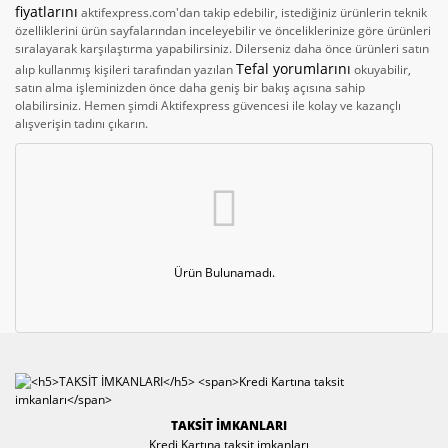
Du
Pompaları
fiyatlarını
Traş M
Si
aktifexpress.com'dan takip edebilir, istediğiniz ürünlerin teknik
Elektrikli Araç Şarj
Fincan ve Çay
Ha
özelliklerini ürün sayfalarından inceleyebilir ve önceliklerinize göre ürünleri
Pizza Kesi
Robo
İstasyonu
Takımları
Aspiratör
Taş
sıralayarak karşılaştırma yapabilirsiniz. Dilerseniz daha önce ürünleri satın
Duffmart Su
Cih
Yan
Tefal yorumlarını
Isıtıcıları
alıp kullanmış kişileri tarafından yazılan
okuyabilir,
Servis Gereçleri
Elektrikli Kaykay
Rende
Ek Garanti
Ha
satın alma işleminizden önce daha geniş bir bakış açısına sahip
Sertifikası
Us
olabilirsiniz. Hemen şimdi Aktifexpress güvencesi ile kolay ve kazançlı
Foseptik ve
Güvenlik
Termoslar
Sakl
alışverişin tadını çıkarın.
Kanalizasyon
Sistemleri
Beyaz Eşya Çeyiz
Pompaları
Paketi
Sarıms
Hobi & Oyun
Genleşme
Konsolları
LED Ürünleri
Se
Tankları
So
Işıldak
Güneş Enerji
Se
Basınç Pompası
Ürün Bulunamadı.
Kablolar
Ke
Havlupan
Kulaklık
Servis Seti
Radyatör
Modem
Steak
Jet Serisi Hidrofor
MP3-MP4-MP5
Su
Keson Kuyu Dalgıç
Oynatıcılar
Ta
Pompaları
TAKSİT İMKANLARI
Kredi Kartına taksit imkanları